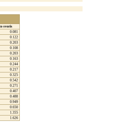
o svoris
0.081
0.122
0.203
0.108
0.203
0.163
0.244
0.217
0.325
0.542
0.271
0.407
0.488
0.949
0.650
1.355
1.626