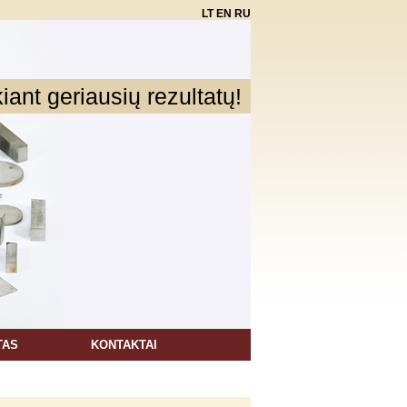
LT
EN
RU
ant geriausių rezultatų!
TAS
KONTAKTAI